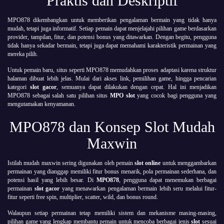
Praktis dan Deskriptif
MPO878 dikembangkan untuk memberikan pengalaman bermain yang tidak hanya
mudah, tetapi juga informatif. Setiap pemain dapat menjelajahi pilihan game berdasarkan
provider, tampilan, fitur, dan potensi bonus yang ditawarkan. Dengan begitu, pengguna
tidak hanya sekadar bermain, tetapi juga dapat memahami karakteristik permainan yang
mereka pilih.
Untuk pemain baru, situs seperti MPO878 memudahkan proses adaptasi karena struktur
halaman dibuat lebih jelas. Mulai dari akses link, pemilihan game, hingga pencarian
kategori
slot gacor
, semuanya dapat dilakukan dengan cepat. Hal ini menjadikan
MPO878 sebagai salah satu pilihan situs
MPO slot
yang cocok bagi pengguna yang
mengutamakan kenyamanan.
MPO878 dan Konsep Slot Mudah
Maxwin
Istilah mudah maxwin sering digunakan oleh pemain
slot online
untuk menggambarkan
permainan yang dianggap memiliki fitur bonus menarik, pola permainan sederhana, dan
potensi hasil yang lebih besar. Di
MPO878
, pengguna dapat menemukan berbagai
permainan
slot gacor
yang menawarkan pengalaman bermain lebih seru melalui fitur-
fitur seperti free spin, multiplier, scatter, wild, dan bonus round.
Walaupun setiap permainan tetap memiliki sistem dan mekanisme masing-masing,
pilihan game yang lengkap membantu pemain untuk mencoba berbagai jenis
slot
sesuai