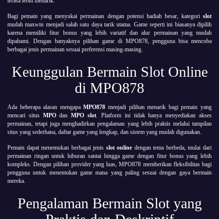
terasa lebih menarik.
Bagi pemain yang menyukai permainan dengan potensi hadiah besar, kategori
slot
mudah maxwin menjadi salah satu daya tarik utama. Game seperti ini biasanya dipilih
karena memiliki fitur bonus yang lebih variatif dan alur permainan yang mudah
dipahami. Dengan banyaknya pilihan game di MPO878, pengguna bisa mencoba
berbagai jenis permainan sesuai preferensi masing-masing.
Keunggulan Bermain Slot Online
di MPO878
Ada beberapa alasan mengapa
MPO878
menjadi pilihan menarik bagi pemain yang
mencari situs
MPO
dan
MPO slot
. Platform ini tidak hanya menyediakan akses
permainan, tetapi juga menghadirkan pengalaman yang lebih praktis melalui tampilan
situs yang sederhana, daftar game yang lengkap, dan sistem yang mudah digunakan.
Pemain dapat menemukan berbagai jenis
slot online
dengan tema berbeda, mulai dari
permainan ringan untuk hiburan santai hingga game dengan fitur bonus yang lebih
kompleks. Dengan pilihan provider yang luas, MPO878 memberikan fleksibilitas bagi
pengguna untuk menentukan game mana yang paling sesuai dengan gaya bermain
mereka.
Pengalaman Bermain Slot yang