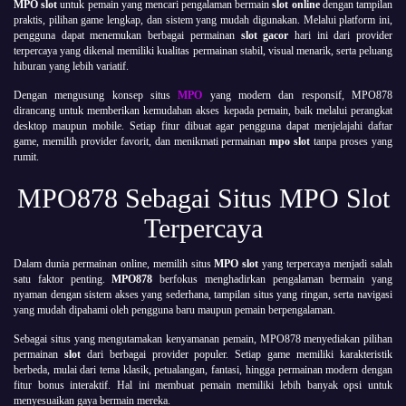
MPO slot
untuk pemain yang mencari pengalaman bermain
slot online
dengan tampilan
praktis, pilihan game lengkap, dan sistem yang mudah digunakan. Melalui platform ini,
pengguna dapat menemukan berbagai permainan
slot gacor
hari ini dari provider
terpercaya yang dikenal memiliki kualitas permainan stabil, visual menarik, serta peluang
hiburan yang lebih variatif.
Dengan mengusung konsep situs
MPO
yang modern dan responsif, MPO878
dirancang untuk memberikan kemudahan akses kepada pemain, baik melalui perangkat
desktop maupun mobile. Setiap fitur dibuat agar pengguna dapat menjelajahi daftar
game, memilih provider favorit, dan menikmati permainan
mpo slot
tanpa proses yang
rumit.
MPO878 Sebagai Situs MPO Slot
Terpercaya
Dalam dunia permainan online, memilih situs
MPO slot
yang terpercaya menjadi salah
satu faktor penting.
MPO878
berfokus menghadirkan pengalaman bermain yang
nyaman dengan sistem akses yang sederhana, tampilan situs yang ringan, serta navigasi
yang mudah dipahami oleh pengguna baru maupun pemain berpengalaman.
Sebagai situs yang mengutamakan kenyamanan pemain, MPO878 menyediakan pilihan
permainan
slot
dari berbagai provider populer. Setiap game memiliki karakteristik
berbeda, mulai dari tema klasik, petualangan, fantasi, hingga permainan modern dengan
fitur bonus interaktif. Hal ini membuat pemain memiliki lebih banyak opsi untuk
menyesuaikan gaya bermain mereka.