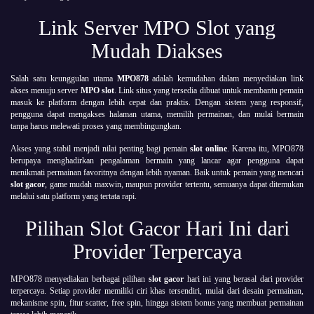
Link Server MPO Slot yang
Mudah Diakses
Salah satu keunggulan utama
MPO878
adalah kemudahan dalam menyediakan link
akses menuju server
MPO slot
. Link situs yang tersedia dibuat untuk membantu pemain
masuk ke platform dengan lebih cepat dan praktis. Dengan sistem yang responsif,
pengguna dapat mengakses halaman utama, memilih permainan, dan mulai bermain
tanpa harus melewati proses yang membingungkan.
Akses yang stabil menjadi nilai penting bagi pemain
slot online
. Karena itu, MPO878
berupaya menghadirkan pengalaman bermain yang lancar agar pengguna dapat
menikmati permainan favoritnya dengan lebih nyaman. Baik untuk pemain yang mencari
slot gacor
, game mudah maxwin, maupun provider tertentu, semuanya dapat ditemukan
melalui satu platform yang tertata rapi.
Pilihan Slot Gacor Hari Ini dari
Provider Terpercaya
MPO878 menyediakan berbagai pilihan
slot gacor
hari ini yang berasal dari provider
terpercaya. Setiap provider memiliki ciri khas tersendiri, mulai dari desain permainan,
mekanisme spin, fitur scatter, free spin, hingga sistem bonus yang membuat permainan