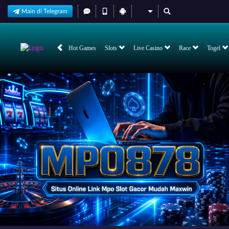
Main di Telegram
Hot Games
Slots
Live Casino
Race
Togel