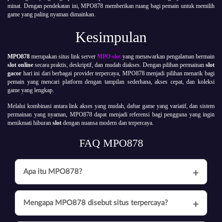
minat. Dengan pendekatan ini, MPO878 memberikan ruang bagi pemain untuk memilih
game yang paling nyaman dimainkan.
Kesimpulan
MPO878
merupakan situs link server
MPO slot
yang menawarkan pengalaman bermain
slot online
secara praktis, deskriptif, dan mudah diakses. Dengan pilihan permainan
slot
gacor
hari ini dari berbagai provider terpercaya, MPO878 menjadi pilihan menarik bagi
pemain yang mencari platform dengan tampilan sederhana, akses cepat, dan koleksi
game yang lengkap.
Melalui kombinasi antara link akses yang mudah, daftar game yang variatif, dan sistem
permainan yang nyaman, MPO878 dapat menjadi referensi bagi pengguna yang ingin
menikmati hiburan
slot
dengan nuansa modern dan terpercaya.
FAQ MPO878
Apa itu MPO878?
Mengapa MPO878 disebut situs terpercaya?