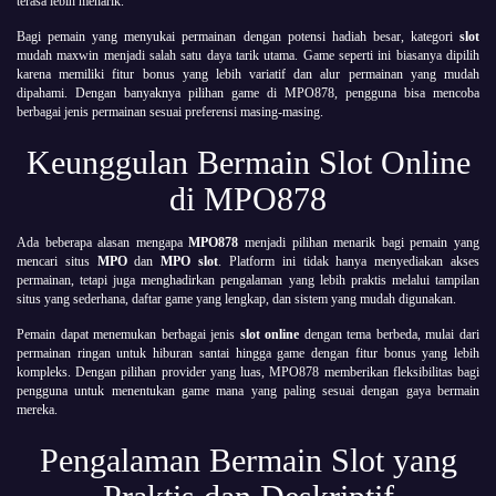
terasa lebih menarik.
Bagi pemain yang menyukai permainan dengan potensi hadiah besar, kategori
slot
mudah maxwin menjadi salah satu daya tarik utama. Game seperti ini biasanya dipilih
karena memiliki fitur bonus yang lebih variatif dan alur permainan yang mudah
dipahami. Dengan banyaknya pilihan game di MPO878, pengguna bisa mencoba
berbagai jenis permainan sesuai preferensi masing-masing.
Keunggulan Bermain Slot Online
di MPO878
Ada beberapa alasan mengapa
MPO878
menjadi pilihan menarik bagi pemain yang
mencari situs
MPO
dan
MPO slot
. Platform ini tidak hanya menyediakan akses
permainan, tetapi juga menghadirkan pengalaman yang lebih praktis melalui tampilan
situs yang sederhana, daftar game yang lengkap, dan sistem yang mudah digunakan.
Pemain dapat menemukan berbagai jenis
slot online
dengan tema berbeda, mulai dari
permainan ringan untuk hiburan santai hingga game dengan fitur bonus yang lebih
kompleks. Dengan pilihan provider yang luas, MPO878 memberikan fleksibilitas bagi
pengguna untuk menentukan game mana yang paling sesuai dengan gaya bermain
mereka.
Pengalaman Bermain Slot yang