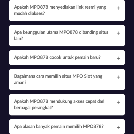
Apakah MPO878 menyediakan link resmi yang
mudah diakses?
Apa keunggulan utama MPO878 dibanding situs
lain?
Apakah MPO878 cocok untuk pemain baru?
Bagaimana cara memilih situs MPO Slot yang
aman?
Apakah MPO878 mendukung akses cepat dari
berbagai perangkat?
Apa alasan banyak pemain memilih MPO878?