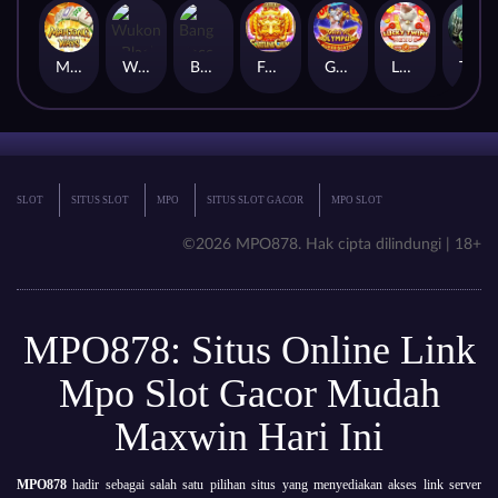
Mahjong Ways
Wukong - Black Scatter
Bang Gacor 1000
Fortune Gems
Gates of Olympus Super Scatter
Lucky Twins Nexus
The Crypt
SLOT
SITUS SLOT
MPO
SITUS SLOT GACOR
MPO SLOT
©2026 MPO878. Hak cipta dilindungi | 18+
MPO878: Situs Online Link
Mpo Slot Gacor Mudah
Maxwin Hari Ini
MPO878
hadir sebagai salah satu pilihan situs yang menyediakan akses link server