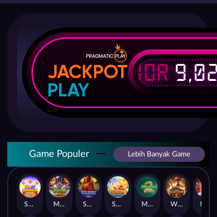
IDR
9,0
JACKPOT
PLAY
Game Populer
Lebih Banyak Game
Sweet Bonanza Super Scatter
Mahjong Wins 3 – Black Scatter
Sticky Bandits Thunder Rail
Sugar Bang Bang 2
Mahjong Ways 2
Wild Bounty Showdown
Nexus Koi Gate