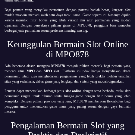
terasa lebih menarik.
Bagi pemain yang menyukai permainan dengan potensi hadiah besar, kategori
slot
mudah maxwin menjadi salah satu daya tarik utama. Game seperti ini biasanya dipilih
karena memiliki fitur bonus yang lebih variatif dan alur permainan yang mudah
dipahami. Dengan banyaknya pilihan game di MPO878, pengguna bisa mencoba
berbagai jenis permainan sesuai preferensi masing-masing.
Keunggulan Bermain Slot Online
di MPO878
Ada beberapa alasan mengapa
MPO878
menjadi pilihan menarik bagi pemain yang
mencari situs
MPO
dan
MPO slot
. Platform ini tidak hanya menyediakan akses
permainan, tetapi juga menghadirkan pengalaman yang lebih praktis melalui tampilan
situs yang sederhana, daftar game yang lengkap, dan sistem yang mudah digunakan.
Pemain dapat menemukan berbagai jenis
slot online
dengan tema berbeda, mulai dari
permainan ringan untuk hiburan santai hingga game dengan fitur bonus yang lebih
kompleks. Dengan pilihan provider yang luas, MPO878 memberikan fleksibilitas bagi
pengguna untuk menentukan game mana yang paling sesuai dengan gaya bermain
mereka.
Pengalaman Bermain Slot yang