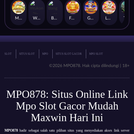
Mahjong Ways
Wukong - Black Scatter
Bang Gacor 1000
Fortune Gems
Gates of Olympus Super Scatter
Lucky Twins Nexus
The Crypt
SLOT
SITUS SLOT
MPO
SITUS SLOT GACOR
MPO SLOT
©2026 MPO878. Hak cipta dilindungi | 18+
MPO878: Situs Online Link
Mpo Slot Gacor Mudah
Maxwin Hari Ini
MPO878
hadir sebagai salah satu pilihan situs yang menyediakan akses link server