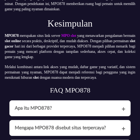
minat. Dengan pendekatan ini, MPO878 memberikan ruang bagi pemain untuk memilih
game yang paling nyaman dimainkan.
Kesimpulan
MPO878
merupakan situs link server
MPO slot
yang menawarkan pengalaman bermain
slot online
secara praktis, deskriptif, dan mudah diakses. Dengan pilihan permainan
slot
gacor
hari ini dari berbagai provider terpercaya, MPO878 menjadi pilihan menarik bagi
pemain yang mencari platform dengan tampilan sederhana, akses cepat, dan koleksi
game yang lengkap.
Melalui kombinasi antara link akses yang mudah, daftar game yang variatif, dan sistem
permainan yang nyaman, MPO878 dapat menjadi referensi bagi pengguna yang ingin
menikmati hiburan
slot
dengan nuansa modern dan terpercaya.
FAQ MPO878
Apa itu MPO878?
Mengapa MPO878 disebut situs terpercaya?