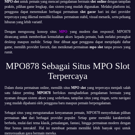
MPO slot
untuk pemain yang mencari pengalaman bermain
slot online
dengan tampilan
praktis, pilihan game lengkap, dan sistem yang mudah digunakan. Melalui platform ini,
pengguna dapat menemukan berbagai permainan
slot gacor
hari ini dari provider
terpercaya yang dikenal memiliki kualitas permainan stabil, visual menarik, serta peluang
hiburan yang lebih variatif.
Dengan mengusung konsep situs
MPO
yang modern dan responsif, MPO878
dirancang untuk memberikan kemudahan akses kepada pemain, baik melalui perangkat
desktop maupun mobile. Setiap fitur dibuat agar pengguna dapat menjelajahi daftar
game, memilih provider favorit, dan menikmati permainan
mpo slot
tanpa proses yang
rumit.
MPO878 Sebagai Situs MPO Slot
Terpercaya
Dalam dunia permainan online, memilih situs
MPO slot
yang terpercaya menjadi salah
satu faktor penting.
MPO878
berfokus menghadirkan pengalaman bermain yang
nyaman dengan sistem akses yang sederhana, tampilan situs yang ringan, serta navigasi
yang mudah dipahami oleh pengguna baru maupun pemain berpengalaman.
Sebagai situs yang mengutamakan kenyamanan pemain, MPO878 menyediakan pilihan
permainan
slot
dari berbagai provider populer. Setiap game memiliki karakteristik
berbeda, mulai dari tema klasik, petualangan, fantasi, hingga permainan modern dengan
fitur bonus interaktif. Hal ini membuat pemain memiliki lebih banyak opsi untuk
menyesuaikan gaya bermain mereka.